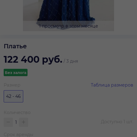
1 просмотр в этом месяце
Платье
122 400
руб.
/
3 дня
Без залога
Размер
Таблица размеров
42 - 46
Количество
Доступно
1
шт.
Срок аренды