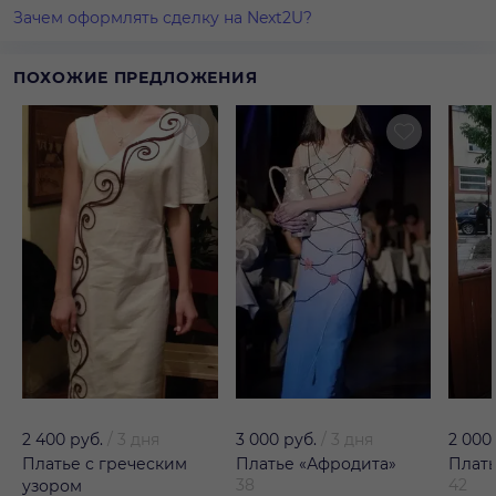
Зачем оформлять сделку на Next2U?
ПОХОЖИЕ ПРЕДЛОЖЕНИЯ
2 400 руб.
/
3 дня
3 000 руб.
/
3 дня
2 000
Платье с греческим
Платье «Афродита»
Плат
38
42
узором