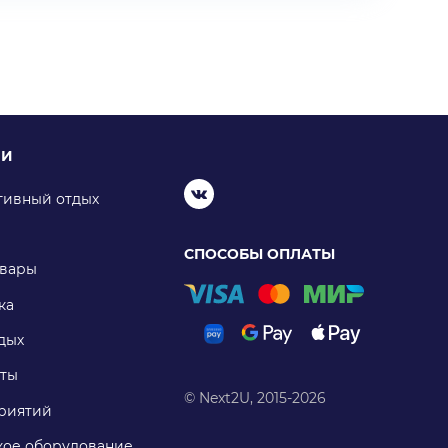
ИИ
тивный отдых
СПОСОБЫ ОПЛАТЫ
овары
ка
дых
ты
© Next2U, 2015-2026
риятий
ое оборудование