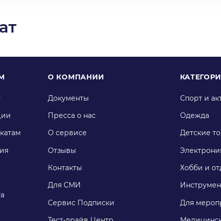
ат
М
О КОМПАНИИ
КАТЕГОР
у
Документы
Спорт и ак
ции
Пресса о нас
Одежда
катам
О сервисе
Детские т
ия
Отзывы
Электрони
Контакты
Хобби и от
Для СМИ
Инструмен
га
Сервис Подписки
Для мероп
Тест-драйв Центр
Медицинск