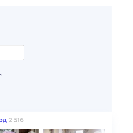
т
и
од
2 516