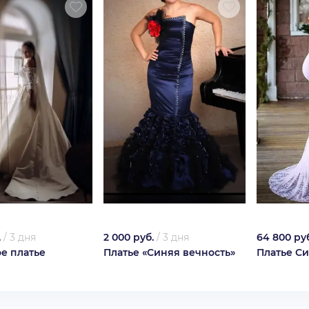
.
/
3 дня
2 000 руб.
/
3 дня
64 800 ру
е платье
Платье «Синяя вечность»
Платье Си