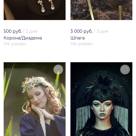
500 руб.
/
3 дня
3 000 руб.
/
3 дня
Корона/Диадема
Шпага
Не указан
Не указан