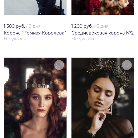
1 500 руб.
/
3 дня
1 200 руб.
/
3 дня
Корона " Темная Королева"
Средневековая корона №2
Не указан
Не указан