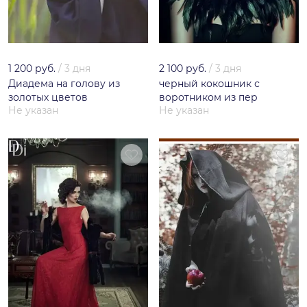
1 200 руб.
/
3 дня
2 100 руб.
/
3 дня
Диадема на голову из
черный кокошник с
золотых цветов
воротником из пер
Не указан
Не указан