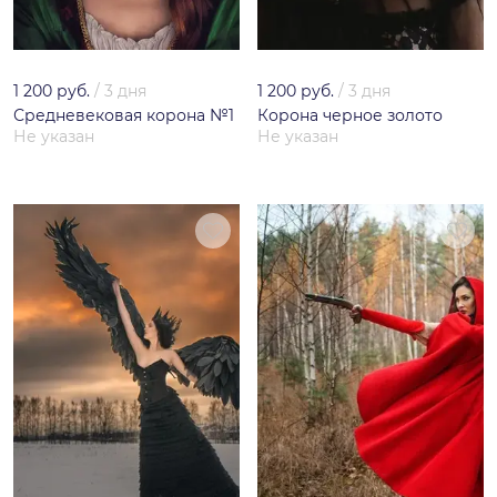
1 200 руб.
/
3 дня
1 200 руб.
/
3 дня
Средневековая корона №1
Корона черное золото
Не указан
Не указан