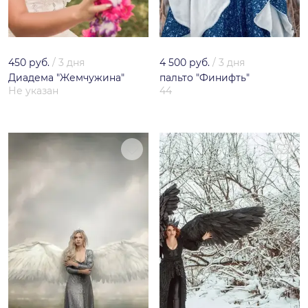
450 руб.
/
3 дня
4 500 руб.
/
3 дня
Диадема "Жемчужина"
пальто "Финифть"
Не указан
44