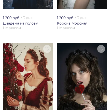
1 200 руб.
/
3 дня
1 200 руб.
/
3 дня
Диадема на голову
Корона Морская
Не указан
Не указан