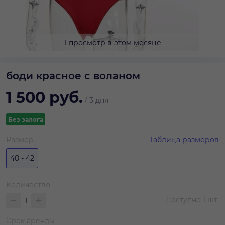
1 просмотр в этом месяце
боди красное с воланом
1 500
руб.
/
3 дня
Без залога
Размер
Таблица размеров
40 - 42
Количество
Доступно
1
шт.
Срок аренды