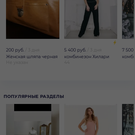
200 руб.
/
3 дня
5 400 руб.
/
3 дня
7 500
Женская шляпа черная
комбинезон Хилари
комб
Не указан
44
ПОПУЛЯРНЫЕ РАЗДЕЛЫ