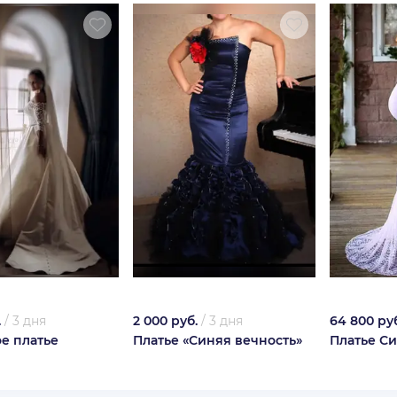
.
/
3 дня
2 000 руб.
/
3 дня
64 800 ру
е платье
Платье «Синяя вечность»
Платье Си