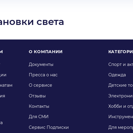
ановки света
М
О КОМПАНИИ
КАТЕГОР
у
Документы
Спорт и ак
ции
Пресса о нас
Одежда
катам
О сервисе
Детские т
ия
Отзывы
Электрони
Контакты
Хобби и от
Для СМИ
Инструмен
га
Сервис Подписки
Для мероп