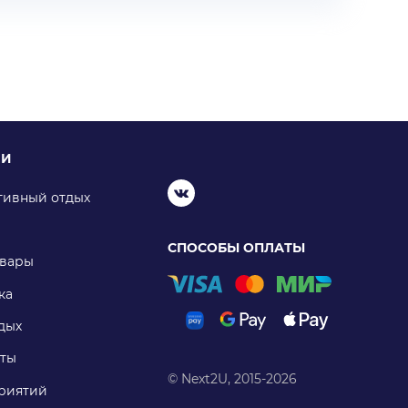
ИИ
тивный отдых
СПОСОБЫ ОПЛАТЫ
овары
ка
дых
ты
© Next2U, 2015-2026
риятий