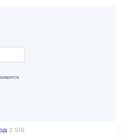
т
появятся
од
2 516